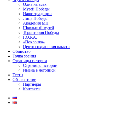
Одна на всех
Музей Победы
Наши традиции
Лица Победы
Академия МП
Школьный музей
Территория Победы
Г.О.Р.А.
«Поклонка»
Центр сохранения памяти
Общество
Точка зрения
Страницы истории
Страницы истории
Имена в летописи
Тесты
Об агентстве
Партнеры
Контакты