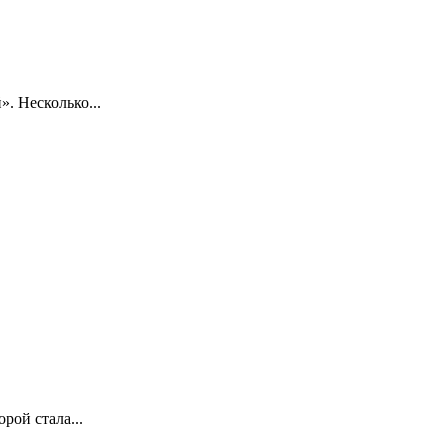
. Несколько...
рой стала...