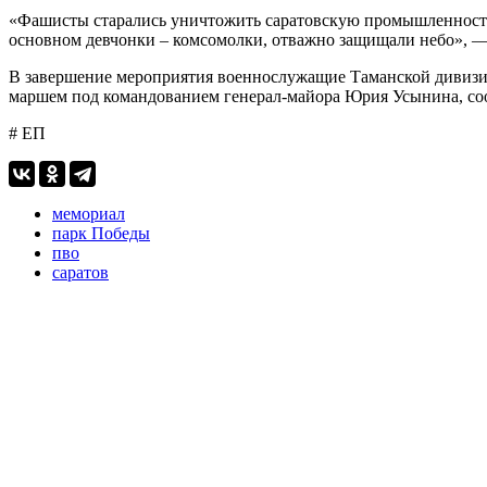
«Фашисты старались уничтожить саратовскую промышленность 
основном девчонки – комсомолки, отважно защищали небо», 
В завершение мероприятия военнослужащие Таманской дивизии
маршем под командованием генерал-майора Юрия Усынина, с
# ЕП
мемориал
парк Победы
пво
саратов