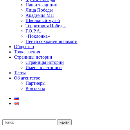
Наши традиции
Лица Победы
Академия МП
Школьный музей
Территория Победы
Г.О.Р.А.
«Поклонка»
Центр сохранения памяти
Общество
Точка зрения
Страницы истории
Страницы истории
Имена в летописи
Тесты
Об агентстве
Партнеры
Контакты