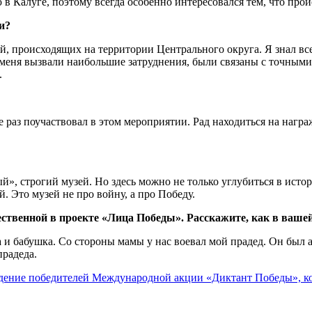
в Калуге, поэтому всегда особенно интересовался тем, что про
и?
й, происходящих на территории Центрального округа. Я знал все
у меня вызвали наибольшие затруднения, были связаны с точным
.
е раз поучаствовал в этом мероприятии. Рад находиться на нагр
рый», строгий музей. Но здесь можно не только углубиться в ист
. Это музей не про войну, а про Победу.
ественной в проекте «Лица Победы». Расскажите, как в ваше
ма и бабушка. Со стороны мамы у нас воевал мой прадед. Он бы
прадеда.
ение победителей Международной акции «Диктант Победы», кото