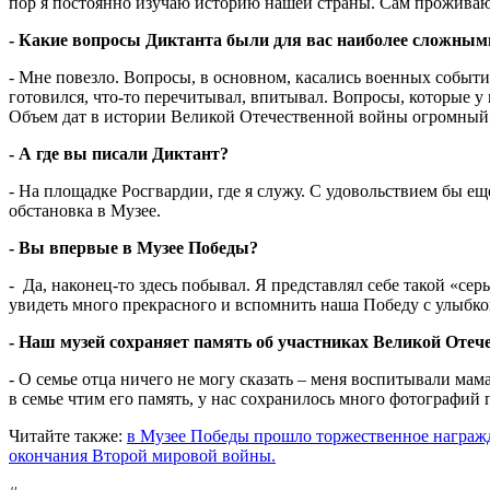
пор я постоянно изучаю историю нашей страны. Сам проживаю 
- Какие вопросы Диктанта были для вас наиболее сложным
- Мне повезло. Вопросы, в основном, касались военных событи
готовился, что-то перечитывал, впитывал. Вопросы, которые 
Объем дат в истории Великой Отечественной войны огромный
- А где вы писали Диктант?
- На площадке Росгвардии, где я служу. С удовольствием бы ещ
обстановка в Музее.
- Вы впервые в Музее Победы?
- Да, наконец-то здесь побывал. Я представлял себе такой «се
увидеть много прекрасного и вспомнить наша Победу с улыбкой
- Наш музей сохраняет память об участниках Великой Отеч
- О семье отца ничего не могу сказать – меня воспитывали ма
в семье чтим его память, у нас сохранилось много фотографий 
Читайте также:
в Музее Победы прошло торжественное награжд
окончания Второй мировой войны.