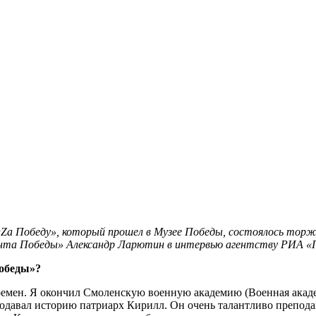
«Za Победу», который прошел в Музее Победы, состоялось тор
та Победы» Александр Ларютин в интервью агентству РИА «Поб
Победы»?
 времен. Я окончил Смоленскую военную академию (Военная ак
подавал историю патриарх Кирилл. Он очень талантливо преподава