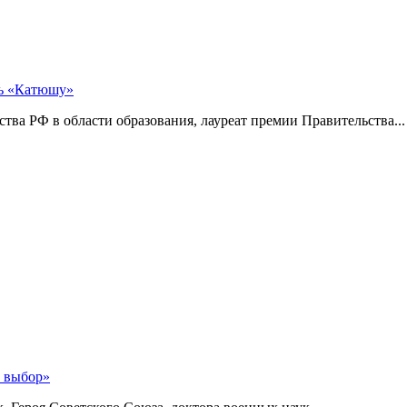
ть «Катюшу»
тва РФ в области образования, лауреат премии Правительства...
й выбор»