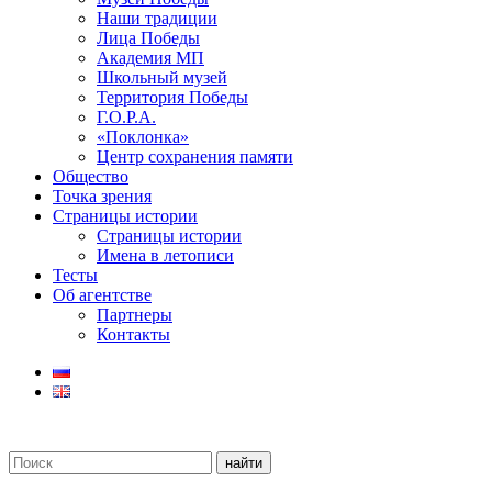
Наши традиции
Лица Победы
Академия МП
Школьный музей
Территория Победы
Г.О.Р.А.
«Поклонка»
Центр сохранения памяти
Общество
Точка зрения
Страницы истории
Страницы истории
Имена в летописи
Тесты
Об агентстве
Партнеры
Контакты