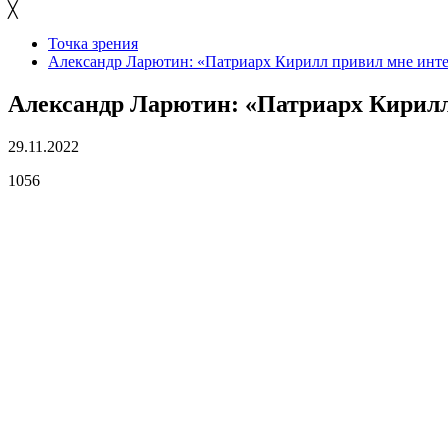
╳
Точка зрения
Александр Ларютин: «Патриарх Кирилл привил мне инте
Александр Ларютин: «Патриарх Кирилл
29.11.2022
1056