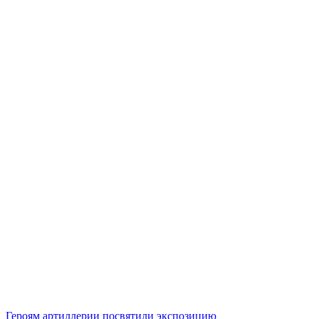
Героям артиллерии посвятили экспозицию