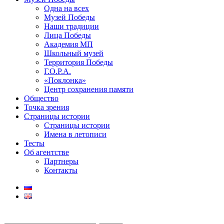
Одна на всех
Музей Победы
Наши традиции
Лица Победы
Академия МП
Школьный музей
Территория Победы
Г.О.Р.А.
«Поклонка»
Центр сохранения памяти
Общество
Точка зрения
Страницы истории
Страницы истории
Имена в летописи
Тесты
Об агентстве
Партнеры
Контакты