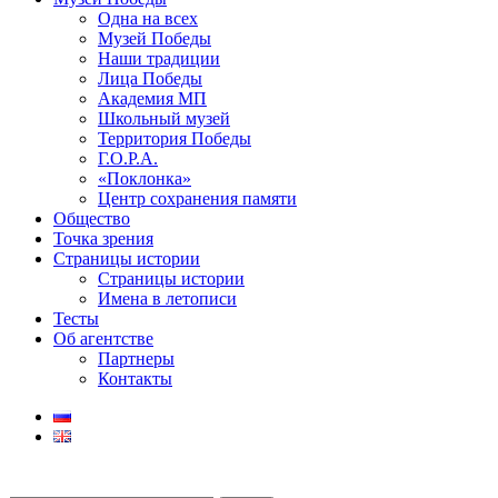
Одна на всех
Музей Победы
Наши традиции
Лица Победы
Академия МП
Школьный музей
Территория Победы
Г.О.Р.А.
«Поклонка»
Центр сохранения памяти
Общество
Точка зрения
Страницы истории
Страницы истории
Имена в летописи
Тесты
Об агентстве
Партнеры
Контакты