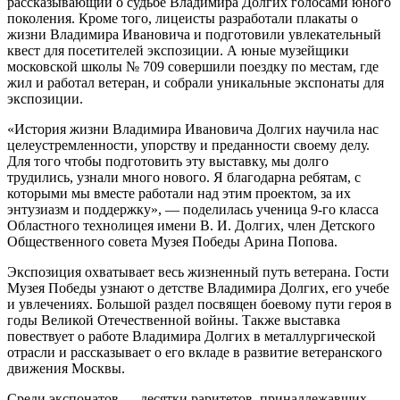
рассказывающий о судьбе Владимира Долгих голосами юного
поколения. Кроме того, лицеисты разработали плакаты о
жизни Владимира Ивановича и подготовили увлекательный
квест для посетителей экспозиции. А юные музейщики
московской школы № 709 совершили поездку по местам, где
жил и работал ветеран, и собрали уникальные экспонаты для
экспозиции.
«История жизни Владимира Ивановича Долгих научила нас
целеустремленности, упорству и преданности своему делу.
Для того чтобы подготовить эту выставку, мы долго
трудились, узнали много нового. Я благодарна ребятам, с
которыми мы вместе работали над этим проектом, за их
энтузиазм и поддержку», — поделилась ученица 9-го класса
Областного технолицея имени В. И. Долгих, член Детского
Общественного совета Музея Победы Арина Попова.
Экспозиция охватывает весь жизненный путь ветерана. Гости
Музея Победы узнают о детстве Владимира Долгих, его учебе
и увлечениях. Большой раздел посвящен боевому пути героя в
годы Великой Отечественной войны. Также выставка
повествует о работе Владимира Долгих в металлургической
отрасли и рассказывает о его вкладе в развитие ветеранского
движения Москвы.
Среди экспонатов — десятки раритетов, принадлежавших