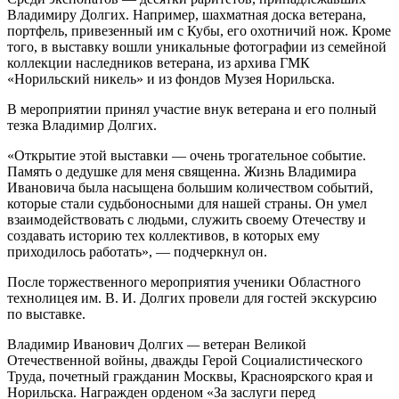
Владимиру Долгих. Например, шахматная доска ветерана,
портфель, привезенный им с Кубы, его охотничий нож. Кроме
того, в выставку вошли уникальные фотографии из семейной
коллекции наследников ветерана, из архива ГМК
«Норильский никель» и из фондов Музея Норильска.
В мероприятии принял участие внук ветерана и его полный
тезка Владимир Долгих.
«Открытие этой выставки — очень трогательное событие.
Память о дедушке для меня священна. Жизнь Владимира
Ивановича была насыщена большим количеством событий,
которые стали судьбоносными для нашей страны. Он умел
взаимодействовать с людьми, служить своему Отечеству и
создавать историю тех коллективов, в которых ему
приходилось работать», — подчеркнул он.
После торжественного мероприятия ученики Областного
технолицея им. В. И. Долгих провели для гостей экскурсию
по выставке.
Владимир Иванович Долгих
—
ветеран Великой
Отечественной войны, дважды Герой Социалистического
Труда, почетный гражданин Москвы, Красноярского края и
Норильска. Награжден орденом «За заслуги перед