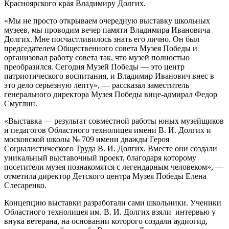
Красноярского края Владимиру Долгих.
«Мы не просто открываем очередную выставку школьных
музеев, мы проводим вечер памяти Владимира Ивановича
Долгих. Мне посчастливилось знать его лично. Он был
председателем Общественного совета Музея Победы и
организовал работу совета так, что музей полностью
преобразился. Сегодня Музей Победы — это центр
патриотического воспитания, и Владимир Иванович внес в
это дело серьезную лепту», — рассказал заместитель
генерального директора Музея Победы вице-адмирал Федор
Смуглин.
«Выставка — результат совместной работы юных музейщиков
и педагогов Областного технолицея имени В. И. Долгих и
московской школы № 709 имени дважды Героя
Социалистического Труда В. И. Долгих. Вместе они создали
уникальный выставочный проект, благодаря которому
посетители музея познакомятся с легендарным человеком», —
отметила директор Детского центра Музея Победы Елена
Слесаренко.
Концепцию выставки разработали сами школьники. Ученики
Областного технолицея им. В. И. Долгих взяли интервью у
внука ветерана, на основании которого создали аудиогид,