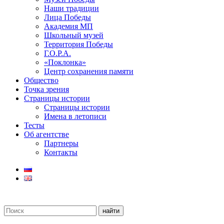
Наши традиции
Лица Победы
Академия МП
Школьный музей
Территория Победы
Г.О.Р.А.
«Поклонка»
Центр сохранения памяти
Общество
Точка зрения
Страницы истории
Страницы истории
Имена в летописи
Тесты
Об агентстве
Партнеры
Контакты