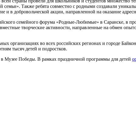
 всей страны провели для школьников и студентов множество т
 семьи». Также ребята совместно с родными создавали уникальн
е и в добровольческой акции, направленной на оказание адре
ийского семейного форума «Родные-Любимые» в Саранске, в прог
овместные творческие активности, направленные на обмен опыт
ных организациях во всех российских регионах и городе Байко
тням тысяч детей и подростков.
т в Музее Победы. В рамках праздничной программы для детей
о