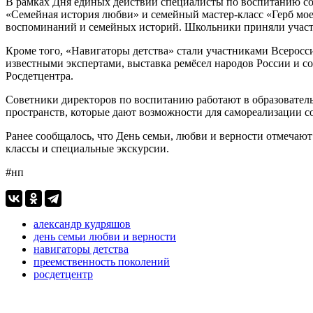
В рамках Дня единых действий специалисты по воспитанию со
«Семейная история любви» и семейный мастер-класс «Герб моей
воспоминаний и семейных историй. Школьники приняли участи
Кроме того, «Навигаторы детства» стали участниками Всеросс
известными экспертами, выставка ремёсел народов России и с
Росдетцентра.
Советники директоров по воспитанию работают в образователь
пространств, которые дают возможности для самореализации со
Ранее сообщалось, что День семьи, любви и верности отмечаю
классы и специальные экскурсии.
#нп
александр кудряшов
день семьи любви и верности
навигаторы детства
преемственность поколений
росдетцентр