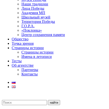
Наши традиции
Лица Победы
Академия МП
Школьный музей
Территория Победы
Г.О.Р.А.
«Поклонка»
Центр сохранения памяти
Общество
Точка зрения
Страницы истории
Страницы истории
Имена в летописи
Тесты
Об агентстве
Партнеры
Контакты