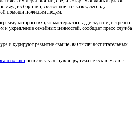
ематических мероприятий, среди которых онлайн-марафон
ые аудиосборники, состоящие из сказок, легенд,
сной помощи пожилым людям.
рамму которого входят мастер-классы, дискуссии, встречи с
ом и укрепление семейных ценностей, сообщает пресс-служба
нуре и курируют развитие свыше 300 тысяч воспитательных
рганизовали
интеллектуальную игру, тематические мастер-