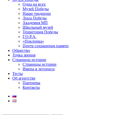
Одна на всех
Музей Победы
Наши традиции
Лица Победы
Академия МП
Школьный музей
Территория Победы
Г.О.Р.А.
«Поклонка»
Центр сохранения памяти
Общество
Точка зрения
Страницы истории
Страницы истории
Имена в летописи
Тесты
Об агентстве
Партнеры
Контакты