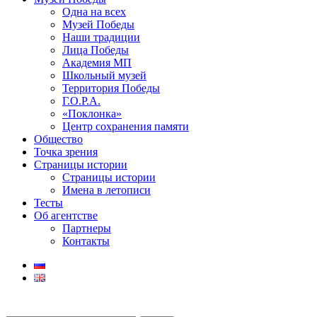
Одна на всех
Музей Победы
Наши традиции
Лица Победы
Академия МП
Школьный музей
Территория Победы
Г.О.Р.А.
«Поклонка»
Центр сохранения памяти
Общество
Точка зрения
Страницы истории
Страницы истории
Имена в летописи
Тесты
Об агентстве
Партнеры
Контакты