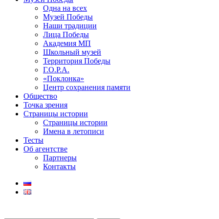
Одна на всех
Музей Победы
Наши традиции
Лица Победы
Академия МП
Школьный музей
Территория Победы
Г.О.Р.А.
«Поклонка»
Центр сохранения памяти
Общество
Точка зрения
Страницы истории
Страницы истории
Имена в летописи
Тесты
Об агентстве
Партнеры
Контакты