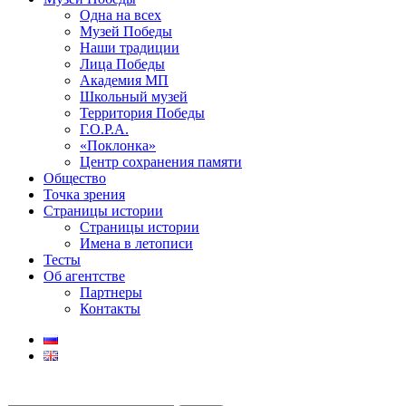
Одна на всех
Музей Победы
Наши традиции
Лица Победы
Академия МП
Школьный музей
Территория Победы
Г.О.Р.А.
«Поклонка»
Центр сохранения памяти
Общество
Точка зрения
Страницы истории
Страницы истории
Имена в летописи
Тесты
Об агентстве
Партнеры
Контакты