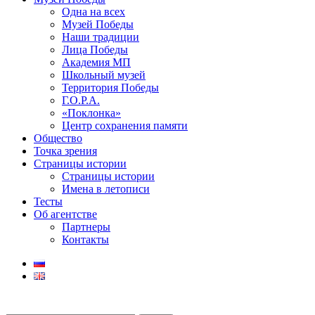
Одна на всех
Музей Победы
Наши традиции
Лица Победы
Академия МП
Школьный музей
Территория Победы
Г.О.Р.А.
«Поклонка»
Центр сохранения памяти
Общество
Точка зрения
Страницы истории
Страницы истории
Имена в летописи
Тесты
Об агентстве
Партнеры
Контакты