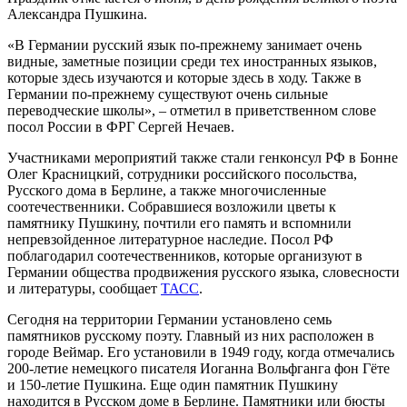
Александра Пушкина.
«В Германии русский язык по-прежнему занимает очень
видные, заметные позиции среди тех иностранных языков,
которые здесь изучаются и которые здесь в ходу. Также в
Германии по-прежнему существуют очень сильные
переводческие школы», – отметил в приветственном слове
посол России в ФРГ Сергей Нечаев.
Участниками мероприятий также стали генконсул РФ в Бонне
Олег Красницкий, сотрудники российского посольства,
Русского дома в Берлине, а также многочисленные
соотечественники. Собравшиеся возложили цветы к
памятнику Пушкину, почтили его память и вспомнили
непревзойденное литературное наследие. Посол РФ
поблагодарил соотечественников, которые организуют в
Германии общества продвижения русского языка, словесности
и литературы, сообщает
ТАСС
.
Сегодня на территории Германии установлено семь
памятников русскому поэту. Главный из них расположен в
городе Веймар. Его установили в 1949 году, когда отмечались
200-летие немецкого писателя Иоганна Вольфганга фон Гёте
и 150-летие Пушкина. Еще один памятник Пушкину
находится в Русском доме в Берлине. Памятники или бюсты