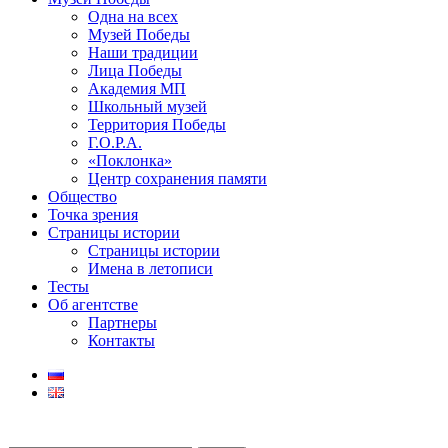
Одна на всех
Музей Победы
Наши традиции
Лица Победы
Академия МП
Школьный музей
Территория Победы
Г.О.Р.А.
«Поклонка»
Центр сохранения памяти
Общество
Точка зрения
Страницы истории
Страницы истории
Имена в летописи
Тесты
Об агентстве
Партнеры
Контакты