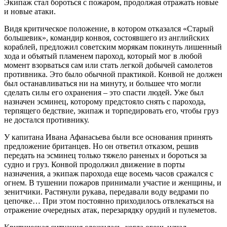
Экипаж стал бороться с пожаром, продолжая отражать новые
и новые атаки.
Видя критическое положение, в котором отказался «Старый
большевик», командир конвоя, состоявшего из английских
кораблей, предложил советским морякам покинуть лишенный
хода и объятый пламенем пароход, который мог в любой
момент взорваться сам или стать легкой добычей самолетов
противника. Это было обычной практикой. Конвой не должен
был останавливаться ни на минуту, и большее что могли
сделать силы его охранения – это спасти людей. Уже был
назначен эсминец, которому предстояло снять с парохода,
терпящего бедствие, экипаж и торпедировать его, чтобы груз
не достался противнику.
У капитана Ивана Афанасьева были все основания принять
предложение британцев. Но он ответил отказом, решив
передать на эсминец только тяжело раненых и бороться за
судно и груз. Конвой продолжил движение в порты
назначения, а экипаж парохода еще восемь часов сражался с
огнем. В тушении пожаров принимали участие и женщины, и
зенитчики. Растянули рукава, передавали воду ведрами по
цепочке… При этом постоянно приходилось отвлекаться на
отражение очередных атак, перезарядку орудий и пулеметов.