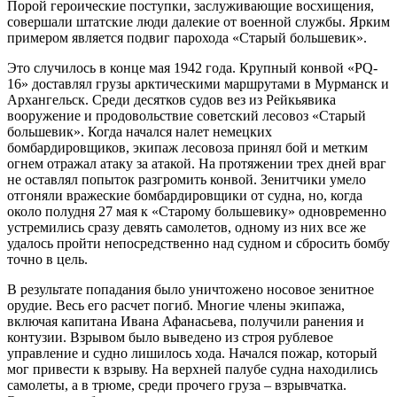
Порой героические поступки, заслуживающие восхищения,
совершали штатские люди далекие от военной службы. Ярким
примером является подвиг парохода «Старый большевик».
Это случилось в конце мая 1942 года. Крупный конвой «PQ-
16» доставлял грузы арктическими маршрутами в Мурманск и
Архангельск. Среди десятков судов вез из Рейкьявика
вооружение и продовольствие советский лесовоз «Старый
большевик». Когда начался налет немецких
бомбардировщиков, экипаж лесовоза принял бой и метким
огнем отражал атаку за атакой. На протяжении трех дней враг
не оставлял попыток разгромить конвой. Зенитчики умело
отгоняли вражеские бомбардировщики от судна, но, когда
около полудня 27 мая к «Старому большевику» одновременно
устремились сразу девять самолетов, одному из них все же
удалось пройти непосредственно над судном и сбросить бомбу
точно в цель.
В результате попадания было уничтожено носовое зенитное
орудие. Весь его расчет погиб. Многие члены экипажа,
включая капитана Ивана Афанасьева, получили ранения и
контузии. Взрывом было выведено из строя рублевое
управление и судно лишилось хода. Начался пожар, который
мог привести к взрыву. На верхней палубе судна находились
самолеты, а в трюме, среди прочего груза – взрывчатка.