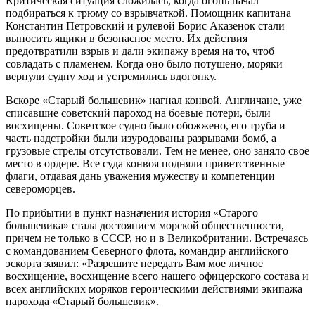
Критическая ситуация сложилась, когда огонь начал
подбираться к трюму со взрывчаткой. Помощник капитана
Константин Петровский и рулевой Борис Аказенок стали
выносить ящики в безопасное место. Их действия
предотвратили взрыв и дали экипажу время на то, чтоб
совладать с пламенем. Когда оно было потушено, моряки
вернули судну ход и устремились вдогонку.
Вскоре «Старый большевик» нагнал конвой. Англичане, уже
списавшие советский пароход на боевые потери, были
восхищены. Советское судно было обожжено, его труба и
часть надстройки были изуродованы разрывами бомб, а
грузовые стрелы отсутствовали. Тем не менее, оно заняло свое
место в ордере. Все суда конвоя подняли приветственные
флаги, отдавая дань уважения мужеству и компетенции
североморцев.
По прибытии в пункт назначения история «Старого
большевика» стала достоянием морской общественности,
причем не только в СССР, но и в Великобритании. Встречаясь
с командованием Северного флота, командир английского
эскорта заявил: «Разрешите передать Вам мое личное
восхищение, восхищение всего нашего офицерского состава и
всех английских моряков героическими действиями экипажа
парохода «Старый большевик».