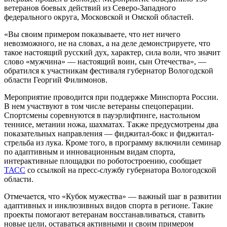
ветеранов боевых действий из Северо-Западного
федерального округа, Московской и Омской областей.
«Вы своим примером показываете, что нет ничего
невозможного, не на словах, а на деле демонстрируете, что
такое настоящий русский дух, характер, сила воли, что значит
слово «мужчина» — настоящий воин, сын Отечества», —
обратился к участникам фестиваля губернатор Вологодской
области Георгий Филимонов.
Мероприятие проводится при поддержке Минспорта России.
В нем участвуют в том числе ветераны спецоперации.
Спортсмены соревнуются в пауэрлифтинге, настольном
теннисе, метании ножа, шахматах. Также предусмотрены два
показательных направления — фиджитал-бокс и фиджитал-
стрельба из лука. Кроме того, в программу включили семинар
по адаптивным и инновационным видам спорта,
интерактивные площадки по роботостроению, сообщает
ТАСС
со ссылкой на пресс-службу губернатора Вологодской
области.
Отмечается, что «Кубок мужества» — важный шаг в развитии
адаптивных и инклюзивных видов спорта в регионе. Такие
проекты помогают ветеранам восстанавливаться, ставить
новые цели, оставаться активными и своим примером