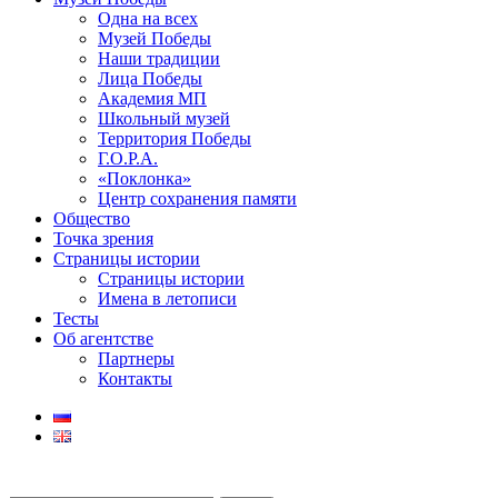
Одна на всех
Музей Победы
Наши традиции
Лица Победы
Академия МП
Школьный музей
Территория Победы
Г.О.Р.А.
«Поклонка»
Центр сохранения памяти
Общество
Точка зрения
Страницы истории
Страницы истории
Имена в летописи
Тесты
Об агентстве
Партнеры
Контакты