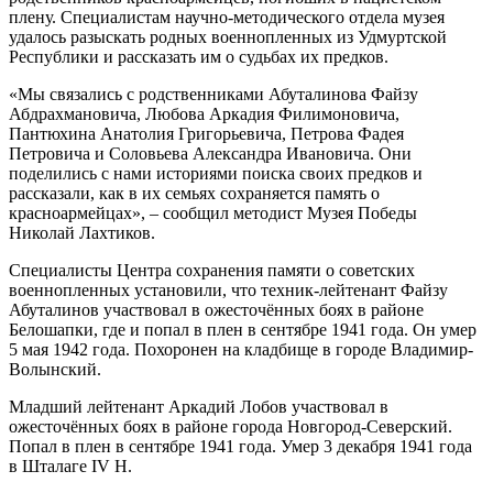
плену. Специалистам научно-методического отдела музея
удалось разыскать родных военнопленных из Удмуртской
Республики и рассказать им о судьбах их предков.
«Мы связались с родственниками Абуталинова Файзу
Абдрахмановича, Любова Аркадия Филимоновича,
Пантюхина Анатолия Григорьевича, Петрова Фадея
Петровича и Соловьева Александра Ивановича. Они
поделились с нами историями поиска своих предков и
рассказали, как в их семьях сохраняется память о
красноармейцах», – сообщил методист Музея Победы
Николай Лахтиков.
Специалисты Центра сохранения памяти о советских
военнопленных установили, что техник-лейтенант Файзу
Абуталинов участвовал в ожесточённых боях в районе
Белошапки, где и попал в плен в сентябре 1941 года. Он умер
5 мая 1942 года. Похоронен на кладбище в городе Владимир-
Волынский.
Младший лейтенант Аркадий Лобов участвовал в
ожесточённых боях в районе города Новгород-Северский.
Попал в плен в сентябре 1941 года. Умер 3 декабря 1941 года
в Шталаге IV H.