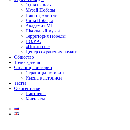
Одна на всех
Музей Победы
Наши традиции
Лица Победы
Академия МП
Школьный музей
Территория Победы
Г.О.Р.А.
«Поклонка»
Центр сохранения памяти
Общество
Точка зрения
Страницы истории
Страницы истории
Имена в летописи
Тесты
Об агентстве
Партнеры
Контакты