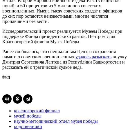
В годы Второй мировой войны от издевательств нацистов
погибли 60 процентов из 5 миллионов советских
военнопленных. Имена тысяч советских солдат и офицеров
до сих пор остаются неизвестными, многие числятся
пропавшими без вести.
Исследовательский проект реализуется Музеем Победы при
поддержке Фонда президентских грантов. Центром стал
Красногорский филиал Музея Победы.
Ранее сообщалось, что специалистам Центра сохранения
памяти о советских военнопленных
удалось разыскать
внучку
Дмитрия Сергеевича Лаптева из Республики Башкортостан и
рассказать ей о трагической судьбе деда.
#мп
красногорский филиал
музей победы
научно-методический отдел музея победы
родственники