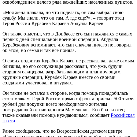
освобождением целого ряда важнейших населенных пунктов.
«Моя жена плакала, но что поделать, он сам выбрал свою
судьбу. Мы знали, что он там. А где еще?», – говорит отец
Героя России Курабека Караева Абдулла Караев.
Он также отметил, что в Донбассе его сын находится с самых
первых дней специальной военной операции. Абдулла
Курабекович вспоминает, что сын сначала ничего не говорил
об этом, но семья и так все поняла.
О своих подвигах Курабек Караев не рассказывал даже самым
близким, но его сослуживцы рассказали, что уже, будучи
старшим офицером, разрабатывающим и планирующим
крупные операции, Курабек Караев вместе со своими
солдатами участвовал в штурмах.
Он также не остался в стороне, когда помощь понадобилась
его землякам. Герой России прямо с фронта прислал 500 тысяч
рублей для покупки всего необходимого жителям
пострадавшей от наводнения Мамедкалы. Его брат и отец
также оказывали помощь нуждающимся, сообщает
Российская
газета
.
Ранее сообщалось, что во Всероссийском детском центре
«Смена» состоялся финал конкурса «Лучший казачий класс».