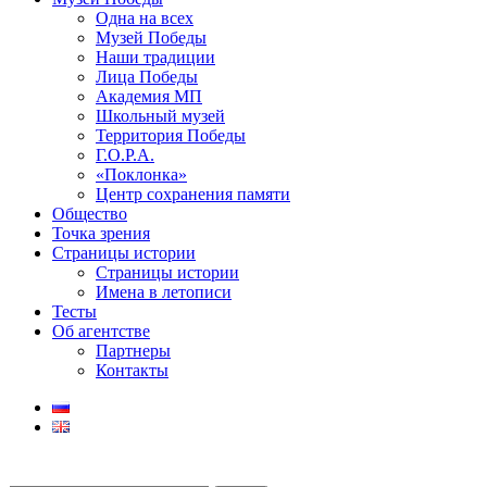
Одна на всех
Музей Победы
Наши традиции
Лица Победы
Академия МП
Школьный музей
Территория Победы
Г.О.Р.А.
«Поклонка»
Центр сохранения памяти
Общество
Точка зрения
Страницы истории
Страницы истории
Имена в летописи
Тесты
Об агентстве
Партнеры
Контакты