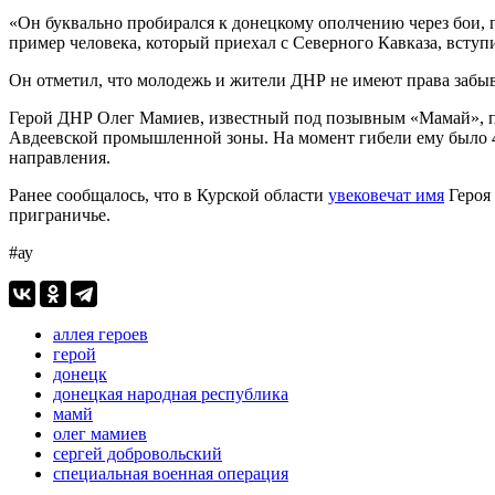
«Он буквально пробирался к донецкому ополчению через бои, п
пример человека, который приехал с Северного Кавказа, вст
Он отметил, что молодежь и жители ДНР не имеют права забыв
Герой ДНР Олег Мамиев, известный под позывным «Мамай», пог
Авдеевской промышленной зоны. На момент гибели ему было 40
направления.
Ранее сообщалось, что в Курской области
увековечат имя
Героя 
приграничье.
#ау
аллея героев
герой
донецк
донецкая народная республика
мамй
олег мамиев
сергей добровольский
специальная военная операция