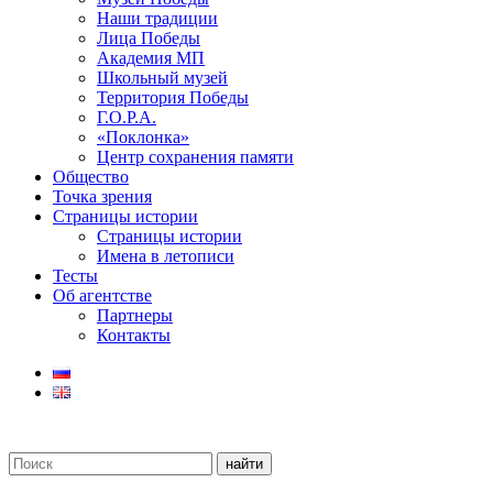
Наши традиции
Лица Победы
Академия МП
Школьный музей
Территория Победы
Г.О.Р.А.
«Поклонка»
Центр сохранения памяти
Общество
Точка зрения
Страницы истории
Страницы истории
Имена в летописи
Тесты
Об агентстве
Партнеры
Контакты