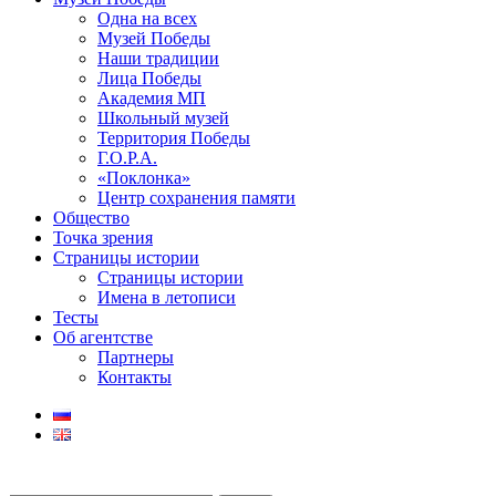
Одна на всех
Музей Победы
Наши традиции
Лица Победы
Академия МП
Школьный музей
Территория Победы
Г.О.Р.А.
«Поклонка»
Центр сохранения памяти
Общество
Точка зрения
Страницы истории
Страницы истории
Имена в летописи
Тесты
Об агентстве
Партнеры
Контакты