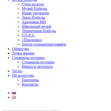
Одна на всех
Музей Победы
Наши традиции
Лица Победы
Академия МП
Школьный музей
Территория Победы
Г.О.Р.А.
«Поклонка»
Центр сохранения памяти
Общество
Точка зрения
Страницы истории
Страницы истории
Имена в летописи
Тесты
Об агентстве
Партнеры
Контакты