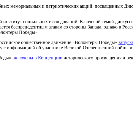
бных мемориальных и патриотических акций, посвященных Дню 
 институт социальных исследований. Ключевой темой дискуссии
ается беспрецедентным атакам со стороны Запада, однако в Росс
лонтеры Победы».
ероссийское общественное движение «Волонтеры Победы»
запуск
у с информацией об участнике Великой Отечественной войны и
обеды»
включены в Концепцию
исторического просвещения и ре