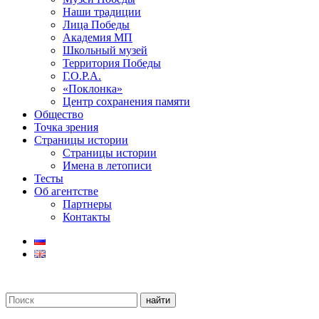
Наши традиции
Лица Победы
Академия МП
Школьный музей
Территория Победы
Г.О.Р.А.
«Поклонка»
Центр сохранения памяти
Общество
Точка зрения
Страницы истории
Страницы истории
Имена в летописи
Тесты
Об агентстве
Партнеры
Контакты