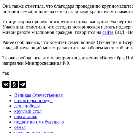
Она также отметила, что благодаря проведению крупномасшта
истории семьи, и назвала семьи главными хранителями памяти.
Инициатором проведения круглого стола выступил Экспертный
Участники отметили, что сегодня историческая память подверг
живой работе миллионов граждан, говорится на
сайте
ВОД «Во
Ранее сообщалось, что Комитет семей воинов Отечества и Вс
каждый желающий может разместить на рабочем месте табличк
Также сообщалось, что мероприятия движения «Волонтёры П
направлен Минпросвещения РФ.
#ак
Великая Отечественная
волонтеры победы
день победы
круглый стол
ольга занко
подвиг во имя будущего
семья
сохранение памяти