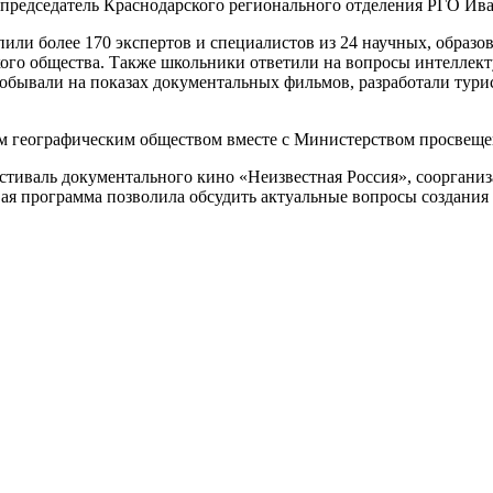
 председатель Краснодарского регионального отделения РГО Ива
или более 170 экспертов и специалистов из 24 научных, образ
кого общества. Также школьники ответили на вопросы интеллект
обывали на показах документальных фильмов, разработали тури
м географическим обществом вместе с Министерством просвеще
тиваль документального кино «Неизвестная Россия», соорганиз
овая программа позволила обсудить актуальные вопросы создания