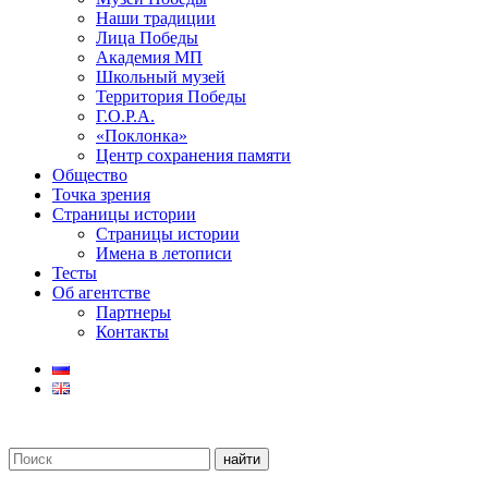
Наши традиции
Лица Победы
Академия МП
Школьный музей
Территория Победы
Г.О.Р.А.
«Поклонка»
Центр сохранения памяти
Общество
Точка зрения
Страницы истории
Страницы истории
Имена в летописи
Тесты
Об агентстве
Партнеры
Контакты