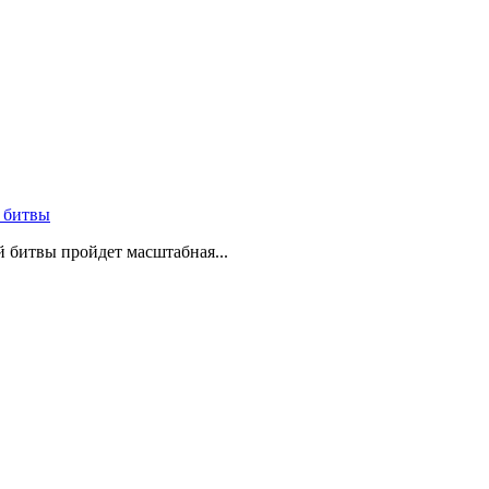
 битвы
й битвы пройдет масштабная...