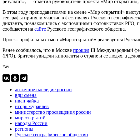
результат», — отметил руководитель проекта «Мир открытий»,
В этом году преподавателями на смене «Мир открытий» выступ
географы приняли участие в фестивалях Русского географичес
диктанта, познакомились с экспозициями фотовыставок РГО, п
сообщается на
сайте
Русского географического общества.
Проект профильных смен «Мир открытий» реализуется Русски
Ранее сообщалось, что в Москве
прошел
III Международный фес
(РГО). Зрители увидели киноленты о стране и ее людях, а дел
#ау
античное наследие россии
вдц смена
иван чайка
игорь журавлев
министерство просвещения россии
мир открытий
народы России
регионы
Русское географическое общество