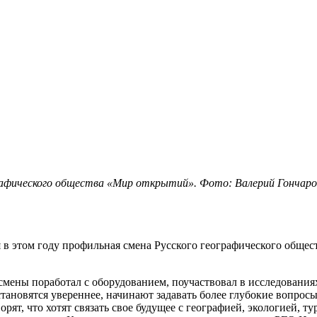
рафического общества «Мир открытий». Фото: Валерий Гончаро
я в этом году профильная смена Русского географического обще
ены поработал с оборудованием, поучаствовал в исследованиях
тановятся увереннее, начинают задавать более глубокие вопросы
орят, что хотят связать свое будущее с географией, экологией, 