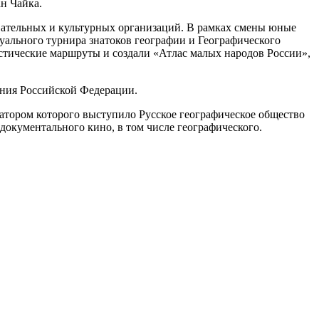
н Чайка.
овательных и культурных организаций. В рамках смены юные
уального турнира знатоков географии и Географического
стические маршруты и создали «Атлас малых народов России»,
ния Российской Федерации.
атором которого выступило Русское географическое общество
 документального кино, в том числе географического.