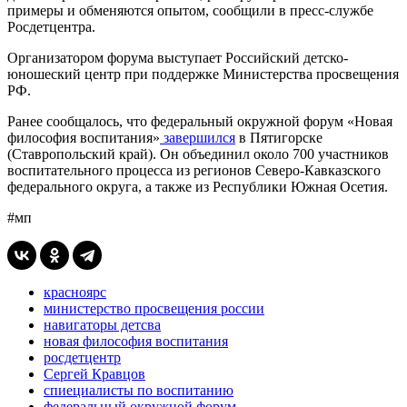
примеры и обменяются опытом, сообщили в пресс-службе
Росдетцентра.
Организатором форума выступает Российский детско-
юношеский центр при поддержке Министерства просвещения
РФ.
Ранее сообщалось, что федеральный окружной форум «Новая
философия воспитания»
завершился
в Пятигорске
(Ставропольский край). Он объединил около 700 участников
воспитательного процесса из регионов Северо-Кавказского
федерального округа, а также из Республики Южная Осетия.
#мп
красноярс
министерство просвещения россии
навигаторы детсва
новая философия воспитания
росдетцентр
Сергей Кравцов
спиециалисты по воспитанию
федеральный окружной форум