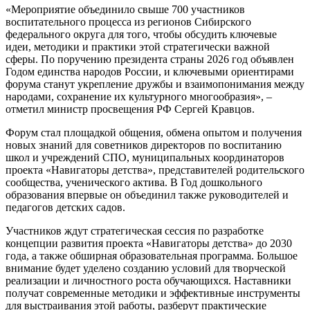
«Мероприятие объединило свыше 700 участников
воспитательного процесса из регионов Сибирского
федерального округа для того, чтобы обсудить ключевые
идеи, методики и практики этой стратегически важной
сферы. По поручению президента страны 2026 год объявлен
Годом единства народов России, и ключевыми ориентирами
форума станут укрепление дружбы и взаимопонимания между
народами, сохранение их культурного многообразия», –
отметил министр просвещения РФ Сергей Кравцов.
Форум стал площадкой общения, обмена опытом и получения
новых знаний для советников директоров по воспитанию
школ и учреждений СПО, муниципальных координаторов
проекта «Навигаторы детства», представителей родительского
сообщества, ученического актива. В Год дошкольного
образования впервые он объединил также руководителей и
педагогов детских садов.
Участников ждут стратегическая сессия по разработке
концепции развития проекта «Навигаторы детства» до 2030
года, а также обширная образовательная программа. Большое
внимание будет уделено созданию условий для творческой
реализации и личностного роста обучающихся. Наставники
получат современные методики и эффективные инструменты
для выстраивания этой работы, разберут практические