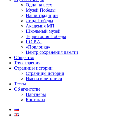
Одна на всех
Музей Победы
Наши традиции
Лица Победы
Академия МП
Школьный музей
Территория Победы
Г.О.Р.А.
«Поклонка»
Центр сохранения памяти
Общество
Точка зрения
Страницы истории
Страницы истории
Имена в летописи
Тесты
Об агентстве
Партнеры
Контакты