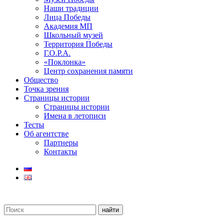
Наши традиции
Лица Победы
Академия МП
Школьный музей
Территория Победы
Г.О.Р.А.
«Поклонка»
Центр сохранения памяти
Общество
Точка зрения
Страницы истории
Страницы истории
Имена в летописи
Тесты
Об агентстве
Партнеры
Контакты