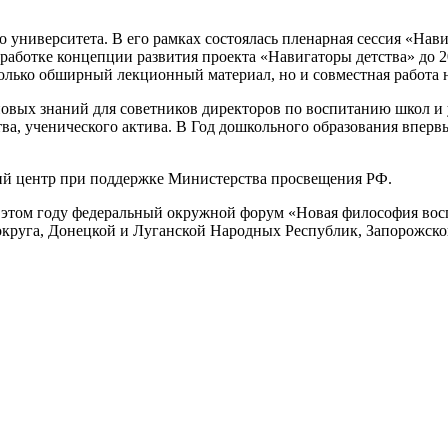
университета. В его рамках состоялась пленарная сессия «Нави
азработке концепции развития проекта «Навигаторы детства» до 
только обширный лекционный материал, но и совместная работа
новых знаний для советников директоров по воспитанию школ 
ва, ученического актива. В Год дошкольного образования вперв
й центр при поддержке Министерства просвещения РФ.
этом году федеральный окружной форум «Новая философия восп
округа, Донецкой и Луганской Народных Республик, Запорожско