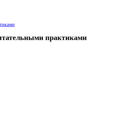
тиками
итательными практиками