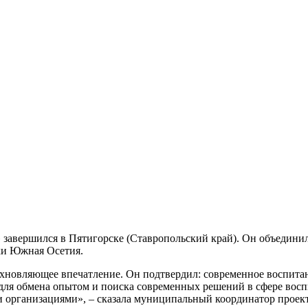
авершился в Пятигорске (Ставропольский край). Он объединил 
ики Южная Осетия.
новляющее впечатление. Он подтвердил: современное воспитани
 для обмена опытом и поиска современных решений в сфере вос
ыми организациями», – сказала муниципальный координатор прое