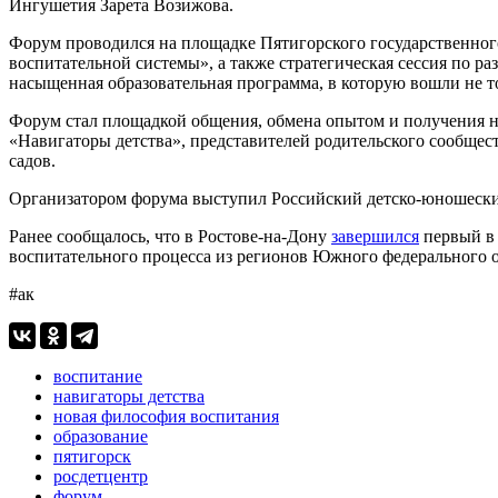
Ингушетия Зарета Возижова.
Форум проводился на площадке Пятигорского государственного 
воспитательной системы», а также стратегическая сессия по р
насыщенная образовательная программа, в которую вошли не 
Форум стал площадкой общения, обмена опытом и получения 
«Навигаторы детства», представителей родительского сообщест
садов.
Организатором форума выступил Российский детско-юношески
Ранее сообщалось, что в Ростове-на-Дону
завершился
первый в 
воспитательного процесса из регионов Южного федерального 
#ак
воспитание
навигаторы детства
новая философия воспитания
образование
пятигорск
росдетцентр
форум