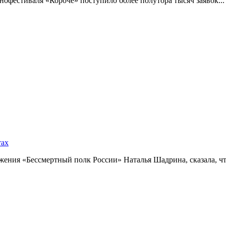
фестиваля «Короче» поступило более полутора тысяч заявок...
тах
ния «Бессмертный полк России» Наталья Шадрина, сказала, что