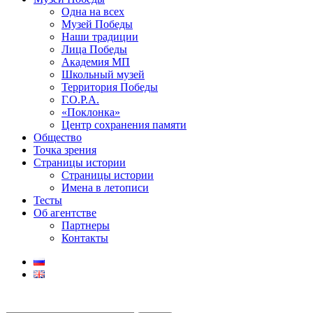
Одна на всех
Музей Победы
Наши традиции
Лица Победы
Академия МП
Школьный музей
Территория Победы
Г.О.Р.А.
«Поклонка»
Центр сохранения памяти
Общество
Точка зрения
Страницы истории
Страницы истории
Имена в летописи
Тесты
Об агентстве
Партнеры
Контакты