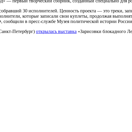
од» — первый творческий сборник, созданный специально для 
собравший 30 исполнителей. Ценность проекта — это треки, за
полнители, которые записали свои куплеты, продолжая выполнят
 сообщили в пресс-службе Музея политической истории России
(Санкт-Петербург)
открылась выставка
«Зарисовки блокадного Ле