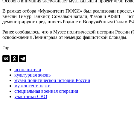
Особого внимания заслуживает музыкальный проект «Рэп Взв
В рамках отбора «Музконтент ПФКИ» был реализован проект, 
внесли Тимур Танкист, Сомальон Батали, Фазов и AlStiff — ис
демонстрируют преданность Родине и Вооружённым Силам РФ,
Ранее сообщалось, что в Музее политической истории России 
освобождения Ленинграда от немецко-фашистской блокады.
#ау
исполнители
культурная жизнь
музей политической истории России
музконтент. пфки
специальная военная операция
участники СВО