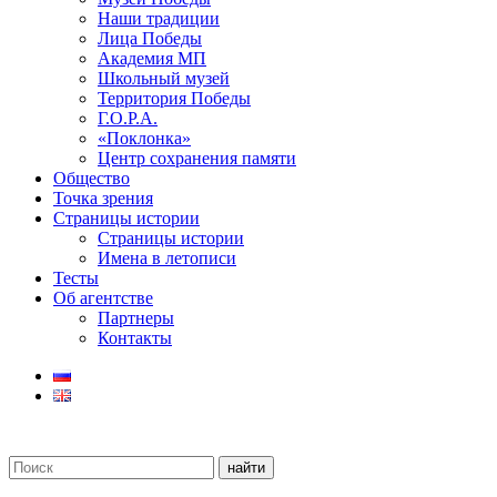
Наши традиции
Лица Победы
Академия МП
Школьный музей
Территория Победы
Г.О.Р.А.
«Поклонка»
Центр сохранения памяти
Общество
Точка зрения
Страницы истории
Страницы истории
Имена в летописи
Тесты
Об агентстве
Партнеры
Контакты