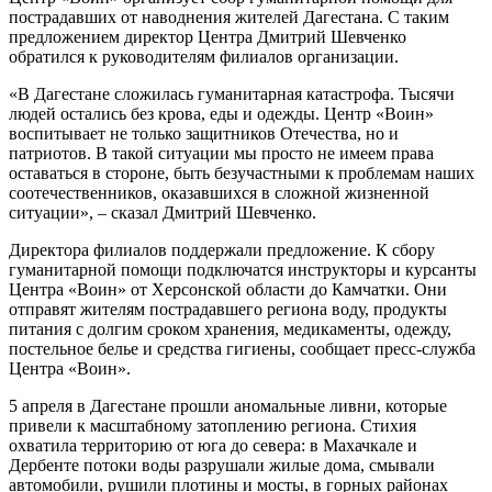
пострадавших от наводнения жителей Дагестана. С таким
предложением директор Центра Дмитрий Шевченко
обратился к руководителям филиалов организации.
«В Дагестане сложилась гуманитарная катастрофа. Тысячи
людей остались без крова, еды и одежды. Центр «Воин»
воспитывает не только защитников Отечества, но и
патриотов. В такой ситуации мы просто не имеем права
оставаться в стороне, быть безучастными к проблемам наших
соотечественников, оказавшихся в сложной жизненной
ситуации», – сказал Дмитрий Шевченко.
Директора филиалов поддержали предложение. К сбору
гуманитарной помощи подключатся инструкторы и курсанты
Центра «Воин» от Херсонской области до Камчатки. Они
отправят жителям пострадавшего региона воду, продукты
питания с долгим сроком хранения, медикаменты, одежду,
постельное белье и средства гигиены, сообщает пресс-служба
Центра «Воин».
5 апреля в Дагестане прошли аномальные ливни, которые
привели к масштабному затоплению региона. Стихия
охватила территорию от юга до севера: в Махачкале и
Дербенте потоки воды разрушали жилые дома, смывали
автомобили, рушили плотины и мосты, в горных районах