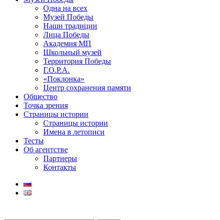
Одна на всех
Музей Победы
Наши традиции
Лица Победы
Академия МП
Школьный музей
Территория Победы
Г.О.Р.А.
«Поклонка»
Центр сохранения памяти
Общество
Точка зрения
Страницы истории
Страницы истории
Имена в летописи
Тесты
Об агентстве
Партнеры
Контакты