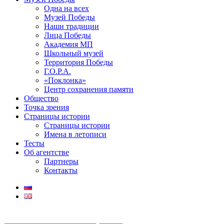
Одна на всех
Музей Победы
Наши традиции
Лица Победы
Академия МП
Школьный музей
Территория Победы
Г.О.Р.А.
«Поклонка»
Центр сохранения памяти
Общество
Точка зрения
Страницы истории
Страницы истории
Имена в летописи
Тесты
Об агентстве
Партнеры
Контакты