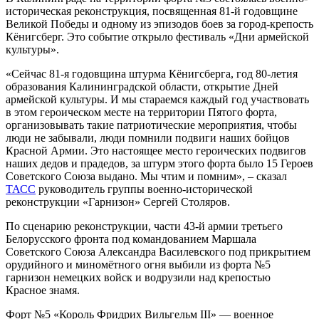
историческая реконструкция, посвященная 81-й годовщине
Великой Победы и одному из эпизодов боев за город-крепость
Кёнигсберг. Это событие открыло фестиваль «Дни армейской
культуры».
«Сейчас 81-я годовщина штурма Кёнигсберга, год 80-летия
образования Калининградской области, открытие Дней
армейской культуры. И мы стараемся каждый год участвовать
в этом героическом месте на территории Пятого форта,
организовывать такие патриотические мероприятия, чтобы
люди не забывали, люди помнили подвиги наших бойцов
Красной Армии. Это настоящее место героических подвигов
наших дедов и прадедов, за штурм этого форта было 15 Героев
Советского Союза выдано. Мы чтим и помним», – сказал
ТАСС
руководитель группы военно-исторической
реконструкции «Гарнизон» Сергей Столяров.
По сценарию реконструкции, части 43-й армии третьего
Белорусского фронта под командованием Маршала
Советского Союза Александра Василевского под прикрытием
орудийного и миномётного огня выбили из форта №5
гарнизон немецких войск и водрузили над крепостью
Красное знамя.
Форт №5 «Король Фридрих Вильгельм III» — военное