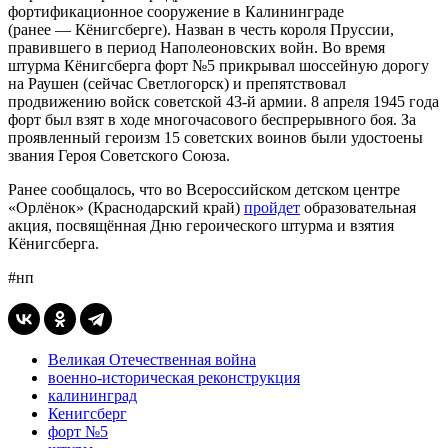
фортификационное сооружение в Калининграде
(ранее — Кёнигсберге). Назван в честь короля Пруссии,
правившего в период Наполеоновских войн. Во время
штурма Кёнигсберга форт №5 прикрывал шоссейную дорогу
на Раушен (сейчас Светлогорск) и препятствовал
продвижению войск советской 43-й армии. 8 апреля 1945 года
форт был взят в ходе многочасового беспрерывного боя. За
проявленный героизм 15 советских воинов были удостоены
звания Героя Советского Союза.
Ранее сообщалось, что во Всероссийском детском центре
«Орлёнок» (Краснодарский край)
пройдет
образовательная
акция, посвящённая Дню героического штурма и взятия
Кёнигсберга.
#нп
Великая Отечественная война
военно-историческая реконструкция
калининград
Кенигсберг
форт №5