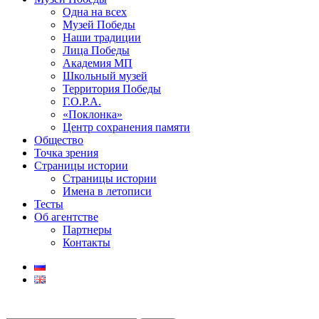
Одна на всех
Музей Победы
Наши традиции
Лица Победы
Академия МП
Школьный музей
Территория Победы
Г.О.Р.А.
«Поклонка»
Центр сохранения памяти
Общество
Точка зрения
Страницы истории
Страницы истории
Имена в летописи
Тесты
Об агентстве
Партнеры
Контакты