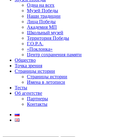
Одна на всех
Музей Победы
Наши традиции
Лица Победы
Академия МП
Школьный музей
Территория Победы
Г.О.Р.А.
«Поклонка»
Центр сохранения памяти
Общество
Точка зрения
Страницы истории
Страницы истории
Имена в летописи
Тесты
Об агентстве
Партнеры
Контакты