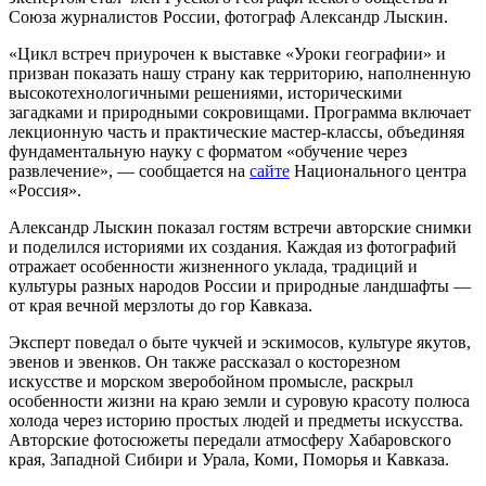
Союза журналистов России, фотограф Александр Лыскин.
«Цикл встреч приурочен к выставке «Уроки географии» и
призван показать нашу страну как территорию, наполненную
высокотехнологичными решениями, историческими
загадками и природными сокровищами. Программа включает
лекционную часть и практические мастер-классы, объединяя
фундаментальную науку с форматом «обучение через
развлечение», — сообщается на
сайте
Национального центра
«Россия».
Александр Лыскин показал гостям встречи авторские снимки
и поделился историями их создания. Каждая из фотографий
отражает особенности жизненного уклада, традиций и
культуры разных народов России и природные ландшафты —
от края вечной мерзлоты до гор Кавказа.
Эксперт поведал о быте чукчей и эскимосов, культуре якутов,
эвенов и эвенков. Он также рассказал о косторезном
искусстве и морском зверобойном промысле, раскрыл
особенности жизни на краю земли и суровую красоту полюса
холода через историю простых людей и предметы искусства.
Авторские фотосюжеты передали атмосферу Хабаровского
края, Западной Сибири и Урала, Коми, Поморья и Кавказа.