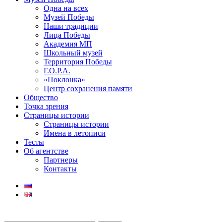
Одна на всех
Музей Победы
Наши традиции
Лица Победы
Академия МП
Школьный музей
Территория Победы
Г.О.Р.А.
«Поклонка»
Центр сохранения памяти
Общество
Точка зрения
Страницы истории
Страницы истории
Имена в летописи
Тесты
Об агентстве
Партнеры
Контакты