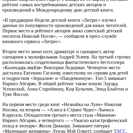
рейтинг самых востребованных детских авторов и
произведений к Международному дню детской книги.
«В преддверии Недели детской книги «Литрес» изучил
данные по популярности произведений для юных читателей.
Первое место в рейтинге авторов занял советский детский
писатель Николай Носов», — сообщили в пресс-службе
книжного сервиса «Литрес».
Второе место занял поэт, драматург и сценарист, автор
сценариев к мультфильмам Андрей Усачев. На третьей строчке
расположилась создательница фантастического бестселлера
«Календарь ма(й)я» Виктория Ледерман. Четвертое место
досталось Евгению Гаглоеву, известному по сериям для детей
и подростков «Зерцалия» и «Пандемониум». Топ-5 замыкает
Наринэ Абгарян. В общий рейтинг также вошли Эдуард
Успенский, Анна Старобинец, Кир Булычев, Энид Блайтон и
Туве Янссон.
На первом месте среди книг «Незнайка на Луне» Николая
Носова, на втором — «Алиса в Стране Чудес» Льюиса
Кэрролла. Обладателем третьего места стала «Манюня»
Наринэ Абгарян, а четвертого — «Ужасно катастрофический
поход в зоопарк» Жоэля Диккера. Замыкают пятерку
«Маленькие женщины» Луизы Мэй Олкотт, сообщает
ТАСС
.