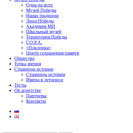
Одна на всех
Музей Победы
Наши традиции
Лица Победы
Академия МП
Школьный музей
Территория Победы
Г.О.Р.А.
«Поклонка»
Центр сохранения памяти
Общество
Точка зрения
Страницы истории
Страницы истории
Имена в летописи
Тесты
Об агентстве
Партнеры
Контакты