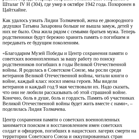
Шталаг IV H (304), где умер в октябре 1942 года. Похоронен в
Цайтхайне.
Как удалось узнать Лидии Толмачевой, жена ее двоюродного
дедушки Татьяна Захаровна больше не вышла замуж, детей у
них не было. Она жила рядом с семьями братьев мужа. Теперь
родственники будут бережно хранить память о погибшем и
передавать ее будущим поколениям.
«Благодарим Музей Победы и Центр сохранения памяти о
советских военнопленных за вашу работу по поиску
родственников погибших в годы Великой Отечественной
войны. Я родилась в Советском Союзе, мы росли среди
ветеранов Великой Отечественной войны, читали книги о
войне, каждый класс носил имена героев. Мы видели
ветеранов и каждый год 9 мая чествовали их. Надо сказать,
что они не любили рассказывать об этой страшной войне.
Конечно, боль в душе, боль и гордость. Память об участниках
Великой Отечественной войны будет жить вместе с нами», –
поделилась Лидия Толмачева.
Центр сохранения памяти о советских военнопленных
занимается поиском и восстановлением имен советских
солдат и офицеров, погибших в нацистских лагерях смерти на
территории Советского Союза и оккупированных стран