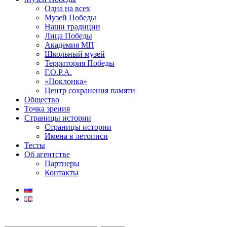
Одна на всех
Музей Победы
Наши традиции
Лица Победы
Академия МП
Школьный музей
Территория Победы
Г.О.Р.А.
«Поклонка»
Центр сохранения памяти
Общество
Точка зрения
Страницы истории
Страницы истории
Имена в летописи
Тесты
Об агентстве
Партнеры
Контакты