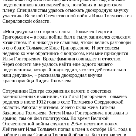
родственников красноармейцев, погибших в нацистском
плену. Специалистам удалось отыскать двоюродную внучку
участника Великой Отечественной войны Ильи Толмачева из
Свердловской области.
«Мой дедушка со стороны папы – Толмачев Георгий
Григорьевич – в годы войны был в тылу, занимался сельским
хозяйством. И я никогда не слышала, чтобы велись разговоры
о его брате Толмачеве Илье Григорьевиче. И вот совсем
недавно ко мне обратились с вопросом, кем мне приходится
Илья Григорьевич. Вроде фамилия совпадает и отчество.
Через соцсети мне удалось найти еще одного нашего
родственника, который подтвердил, что это действительно
наш дедушка», – рассказала двоюродная внучка
красноармейца Лидия Толмачева.
Сотрудники Центра сохранения памяти о советских
военнопленных выяснили, что Илья Григорьевич Толмачев
родился в июле 1912 года в селе Толмачево Свердловской
области. Работал учителем. У него была жена Татьяна
Захаровна Толмачева. Затем Илью Григорьевича призвали в
армию, там он был политруком. Во время Великой
Отечественной войны служил в 295-м пехотном полку.
Лейтенант Илья Толмачев попал в плен в октябре 1941 года в
районе города Старица Тверской области. Был отправлен в