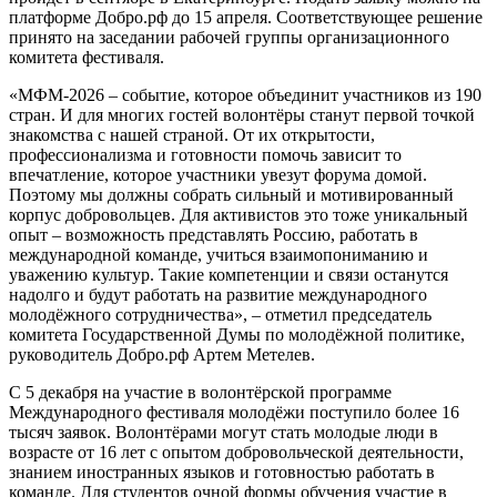
платформе Добро.рф до 15 апреля. Соответствующее решение
принято на заседании рабочей группы организационного
комитета фестиваля.
«МФМ-2026 – событие, которое объединит участников из 190
стран. И для многих гостей волонтёры станут первой точкой
знакомства с нашей страной. От их открытости,
профессионализма и готовности помочь зависит то
впечатление, которое участники увезут форума домой.
Поэтому мы должны собрать сильный и мотивированный
корпус добровольцев. Для активистов это тоже уникальный
опыт – возможность представлять Россию, работать в
международной команде, учиться взаимопониманию и
уважению культур. Такие компетенции и связи останутся
надолго и будут работать на развитие международного
молодёжного сотрудничества», – отметил председатель
комитета Государственной Думы по молодёжной политике,
руководитель Добро.рф Артем Метелев.
С 5 декабря на участие в волонтёрской программе
Международного фестиваля молодёжи поступило более 16
тысяч заявок. Волонтёрами могут стать молодые люди в
возрасте от 16 лет с опытом добровольческой деятельности,
знанием иностранных языков и готовностью работать в
команде. Для студентов очной формы обучения участие в