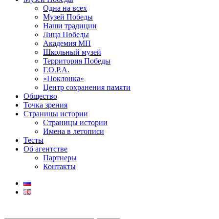
Одна на всех
Музей Победы
Наши традиции
Лица Победы
Академия МП
Школьный музей
Территория Победы
Г.О.Р.А.
«Поклонка»
Центр сохранения памяти
Общество
Точка зрения
Страницы истории
Страницы истории
Имена в летописи
Тесты
Об агентстве
Партнеры
Контакты