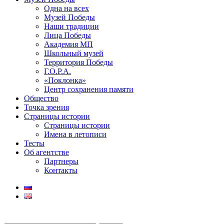
Одна на всех
Музей Победы
Наши традиции
Лица Победы
Академия МП
Школьный музей
Территория Победы
Г.О.Р.А.
«Поклонка»
Центр сохранения памяти
Общество
Точка зрения
Страницы истории
Страницы истории
Имена в летописи
Тесты
Об агентстве
Партнеры
Контакты