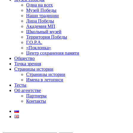
Одна на всех
Музей Победы
Наши традиции
Лица Победы
Академия МП
Школьный музей
Территория Победы
Г.О.Р.А.
«Поклонка»
Центр сохранения памяти
Общество
Точка зрения
Страницы истории
Страницы истории
Имена в летописи
Тесты
Об агентстве
Партнеры
Контакты