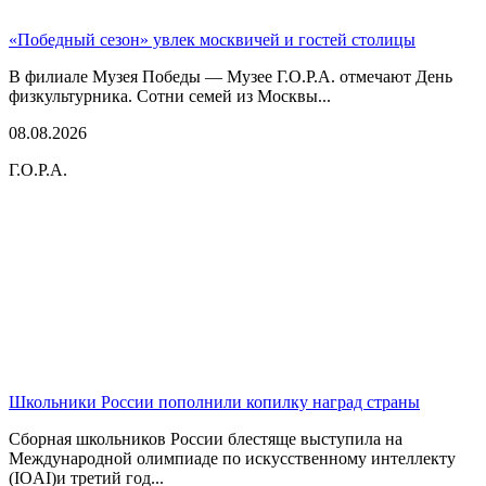
«Победный сезон» увлек москвичей и гостей столицы
В филиале Музея Победы — Музее Г.О.Р.А. отмечают День
физкультурника. Сотни семей из Москвы...
08.08.2026
Г.О.Р.А.
Школьники России пополнили копилку наград страны
Сборная школьников России блестяще выступила на
Международной олимпиаде по искусственному интеллекту
(IOAI)и третий год...