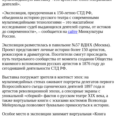
деятелей».
«Экспозиция, приуроченная к 150-летию СТД РФ,
объединила историю русского театра с современными
мультимедийными технологиями – это масштабное
исследование судеб выдающихся деятелей сцены, от истоков
до современности», – сообщается на
сайте
Минкультуры
России.
Экспозиция разместилась в павильоне №57 ВДНХ (Москва).
Проект представляет личные истории более 150 артистов,
режиссеров и драматургов. Посетители смогут проследить
путь театрального сообщества от момента создания Общества
взаимного вспоможения русских артистов в 1876 году до
сегодняшней деятельности СТД РФ.
Выставка погружает зрителя в контекст эпох: на
мультимедийных стенах оживают портреты делегатов первого
Всероссийского съезда сценических деятелей 1897 года и
артистов революционной эпохи, а сенсорные экраны с
уникальной «сборкой» фактов о русском театре XIX века, а
также виртуальные книги с эскизами костюмов Всеволода
Мейерхольда позволяют буквально прикоснуться к истории.
Особое место в экспозиции занимает виртуальная «Книга