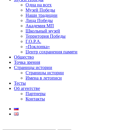
Одна на всех
Музей Победы
Наши традиции
Лица Победы
Академия МП
Школьный музей
Территория Победы
Г.О.Р.А.
«Поклонка»
Центр сохранения памяти
Общество
Точка зрения
Страницы истории
Страницы истории
Имена в летописи
Тесты
Об агентстве
Партнеры
Контакты