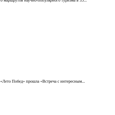
10 маршрутов научно-популярного туризма в 35...
 «Лето Побед» прошла «Встреча с интересным...