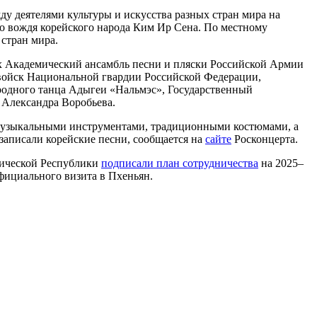
ду деятелями культуры и искусства разных стран мира на
го вождя корейского народа Ким Ир Сена. По местному
стран мира.
ых Академический ансамбль песни и пляски Российской Армии
 войск Национальной гвардии Российской Федерации,
родного танца Адыгеи «Нальмэс», Государственный
 Александра Воробьева.
 музыкальными инструментами, традиционными костюмами, а
записали корейские песни, сообщается на
сайте
Росконцерта.
тической Республики
подписали план сотрудничества
на 2025–
фициального визита в Пхеньян.