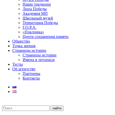
Наши традиции
Лица Победы
Академия МП
Школьный музей
Территория Победы
Г.О.Р.А.
«Поклонка»
Центр сохранения памяти
Общество
Точка зрения
Страницы истории
Страницы истории
Имена в летописи
Тесты
Об агентстве
Партнеры
Контакты