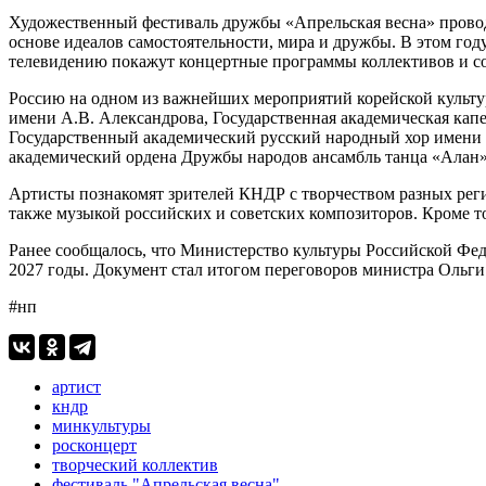
Художественный фестиваль дружбы «Апрельская весна» проводи
основе идеалов самостоятельности, мира и дружбы. В этом го
телевидению покажут концертные программы коллективов и сол
Россию на одном из важнейших мероприятий корейской культу
имени А.В. Александрова, Государственная академическая кап
Государственный академический русский народный хор имени 
академический ордена Дружбы народов ансамбль танца «Алан»
Артисты познакомят зрителей КНДР с творчеством разных ре
также музыкой российских и советских композиторов. Кроме т
Ранее сообщалось, что Министерство культуры Российской Ф
2027 годы. Документ стал итогом переговоров министра Ольг
#нп
артист
кндр
минкультуры
росконцерт
творческий коллектив
фестиваль "Апрельская весна"