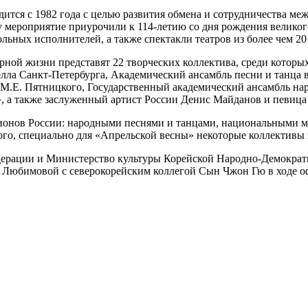
тся с 1982 года с целью развития обмена и сотрудничества меж
ду мероприятие приурочили к 114-летию со дня рождения велико
ьных исполнителей, а также спектакли театров из более чем 20 
рной жизни представят 22 творческих коллектива, среди котор
елла Санкт-Петербурга, Академический ансамбль песни и танца
М.Е. Пятницкого, Государственный академический ансамбль на
, а также заслуженный артист России Денис Майданов и певица
гионов России: народными песнями и танцами, национальными
ого, специально для «Апрельской весны» некоторые коллективы 
едерации и Министерство культуры Корейской Народно-Демокра
и Любимовой с северокорейским коллегой Сын Чжон Гю в ходе о