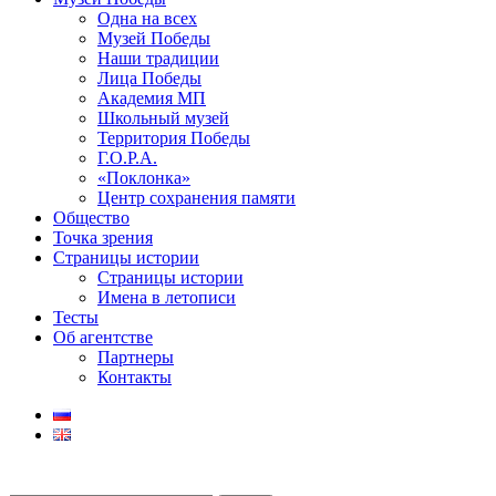
Одна на всех
Музей Победы
Наши традиции
Лица Победы
Академия МП
Школьный музей
Территория Победы
Г.О.Р.А.
«Поклонка»
Центр сохранения памяти
Общество
Точка зрения
Страницы истории
Страницы истории
Имена в летописи
Тесты
Об агентстве
Партнеры
Контакты