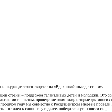
о конкурса детского творчества «Вдохновлённые детством».
ей страны – поддержка талантливых детей и молодежи. Это соз
актиками и опытом, проведение олимпиад, которые для многих с
В прошлом году мы совместно с Росдетцентром впервые провели
ь – от идеи к синопсису и далее, победители уже совсем скоро