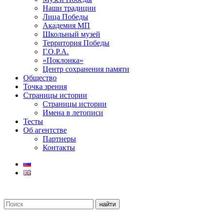
Наши традиции
Лица Победы
Академия МП
Школьный музей
Территория Победы
Г.О.Р.А.
«Поклонка»
Центр сохранения памяти
Общество
Точка зрения
Страницы истории
Страницы истории
Имена в летописи
Тесты
Об агентстве
Партнеры
Контакты