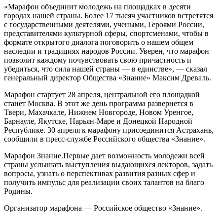
«Марафон объединит молодежь на площадках в десяти
городах нашей страны. Более 17 тысяч участников встретятся
с государственными деятелями, учеными, Героями России,
представителями культурной сферы, спортсменами, чтобы в
формате открытого диалога поговорить о нашем общем
наследии и традициях народов России. Уверен, что марафон
позволит каждому почувствовать свою причастность и
убедиться, что сила нашей страны — в единстве», — сказал
генеральный директор Общества «Знание» Максим Древаль.
Марафон стартует 28 апреля, центральной его площадкой
станет Москва. В этот же день программа развернется в
Твери, Махачкале, Нижнем Новгороде, Новом Уренгое,
Барнауле, Якутске, Нарьян-Маре и Донецкой Народной
Республике. 30 апреля к марафону присоединится Астрахань,
сообщили в пресс-службе Российского общества «Знание».
Марафон Знание.Первые дает возможность молодежи всей
страны услышать выступления выдающихся лекторов, задать
вопросы, узнать о перспективах развития разных сфер и
получить импульс для реализации своих талантов на благо
Родины.
Организатор марафона — Российское общество «Знание».