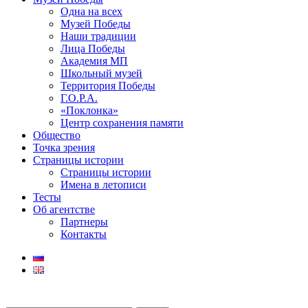
Одна на всех
Музей Победы
Наши традиции
Лица Победы
Академия МП
Школьный музей
Территория Победы
Г.О.Р.А.
«Поклонка»
Центр сохранения памяти
Общество
Точка зрения
Страницы истории
Страницы истории
Имена в летописи
Тесты
Об агентстве
Партнеры
Контакты