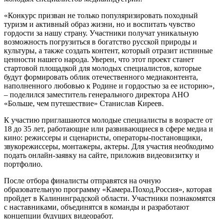
«Конкурс призван не только популяризировать походный
туризм и активный образ жизни, но и воспитать чувство
гордости за нашу страну. Участники получат уникальную
возможность погрузиться в богатство русской природы и
культуры, а также создать контент, который отразит истинные
ценности нашего народа. Уверен, что этот проект станет
стартовой площадкой для молодых специалистов, которые
будут формировать облик отечественного медиаконтента,
наполненного любовью к Родине и гордостью за ее историю»,
– поделился заместитель генерального директора АНО
«Больше, чем путешествие» Станислав Киреев.
К участию приглашаются молодые специалисты в возрасте от
18 до 35 лет, работающие или развивающиеся в сфере медиа и
кино: режиссеры и сценаристы, операторы-постановщики,
звукорежиссеры, монтажеры, актеры. Для участия необходимо
подать онлайн-заявку на сайте, приложив видеовизитку и
портфолио.
После отбора финалисты отправятся на очную
образовательную программу «Камера.Поход.Россия», которая
пройдет в Калининградской области. Участники познакомятся
с наставниками, объединятся в команды и разработают
концепции будущих видеоработ.