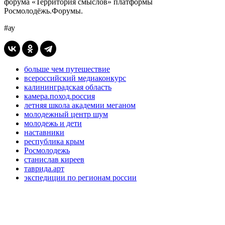
форума «Территория смыслов» платформы
Росмолодёжь.Форумы.
#ау
больше чем путешествие
всероссийский медиаконкурс
калининградская область
камера.поход.россия
летняя школа академии меганом
молодежный центр шум
молодежь и дети
наставники
республика крым
Росмолодежь
станислав киреев
таврида.арт
экспедиции по регионам россии