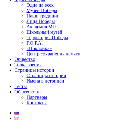
Одна на всех
Музей Победы
Наши традиции
Лица Победы
Академия МП
Школьный музей
Территория Победы
Г.О.Р.А.
«Поклонка»
Центр сохранения памяти
Общество
Точка зрения
Страницы истории
Страницы истории
Имена в летописи
Тесты
Об агентстве
Партнеры
Контакты