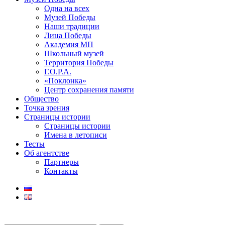
Одна на всех
Музей Победы
Наши традиции
Лица Победы
Академия МП
Школьный музей
Территория Победы
Г.О.Р.А.
«Поклонка»
Центр сохранения памяти
Общество
Точка зрения
Страницы истории
Страницы истории
Имена в летописи
Тесты
Об агентстве
Партнеры
Контакты