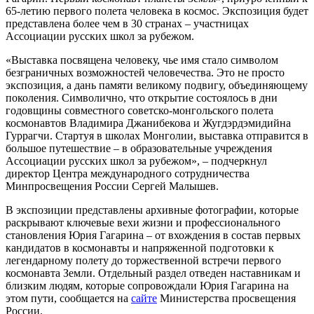
65-летию первого полета человека в космос. Экспозиция будет
представлена более чем в 30 странах – участницах
Ассоциации русских школ за рубежом.
«Выставка посвящена человеку, чье имя стало символом
безграничных возможностей человечества. Это не просто
экспозиция, а дань памяти великому подвигу, объединяющему
поколения. Символично, что открытие состоялось в дни
годовщины совместного советско-монгольского полета
космонавтов Владимира Джанибекова и Жугдэрдэмидийна
Гуррагчи. Стартуя в школах Монголии, выставка отправится в
большое путешествие – в образовательные учреждения
Ассоциации русских школ за рубежом», – подчеркнул
директор Центра международного сотрудничества
Минпросвещения России Сергей Малышев.
В экспозиции представлены архивные фотографии, которые
раскрывают ключевые вехи жизни и профессионального
становления Юрия Гагарина – от вхождения в состав первых
кандидатов в космонавты и напряженной подготовки к
легендарному полету до торжественной встречи первого
космонавта Земли. Отдельный раздел отведен наставникам и
близким людям, которые сопровождали Юрия Гагарина на
этом пути, сообщается на
сайте
Министерства просвещения
России.