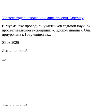
Учитель года и школьники мира покорят Арктику
В Мурманске проводили участников седьмой научно-
просветительской экспедиции «Ледокол знаний». Она
приурочена к Году единства...
05.08.2026
Лента новостей
Лента новостей