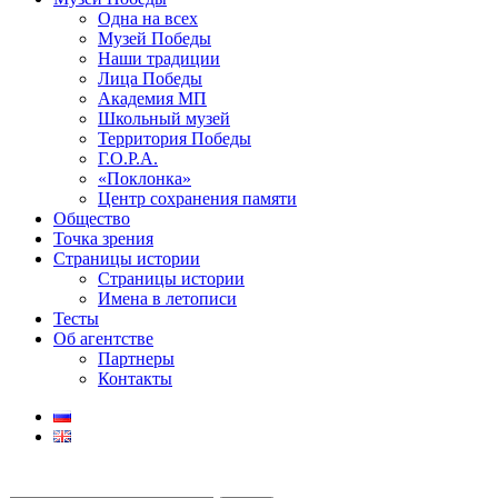
Одна на всех
Музей Победы
Наши традиции
Лица Победы
Академия МП
Школьный музей
Территория Победы
Г.О.Р.А.
«Поклонка»
Центр сохранения памяти
Общество
Точка зрения
Страницы истории
Страницы истории
Имена в летописи
Тесты
Об агентстве
Партнеры
Контакты