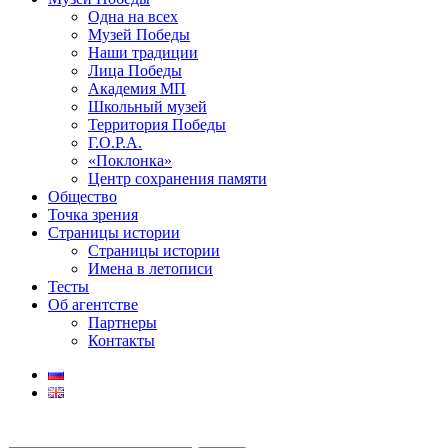
Одна на всех
Музей Победы
Наши традиции
Лица Победы
Академия МП
Школьный музей
Территория Победы
Г.О.Р.А.
«Поклонка»
Центр сохранения памяти
Общество
Точка зрения
Страницы истории
Страницы истории
Имена в летописи
Тесты
Об агентстве
Партнеры
Контакты