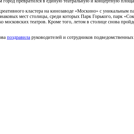
 город превратился в единую театральную и концертную площа
креативного кластера на кинозаводе «Москино» с уникальным п
 знаковых мест столицы, среди которых Парк Горького, парк «С
о московских театров. Кроме того, летом в столице снова про
ова
поздравила
руководителей и сотрудников подведомственных