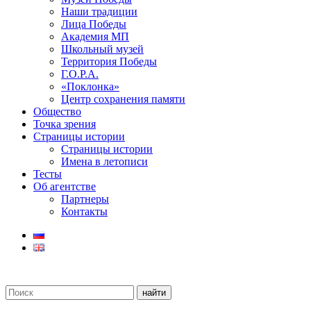
Наши традиции
Лица Победы
Академия МП
Школьный музей
Территория Победы
Г.О.Р.А.
«Поклонка»
Центр сохранения памяти
Общество
Точка зрения
Страницы истории
Страницы истории
Имена в летописи
Тесты
Об агентстве
Партнеры
Контакты