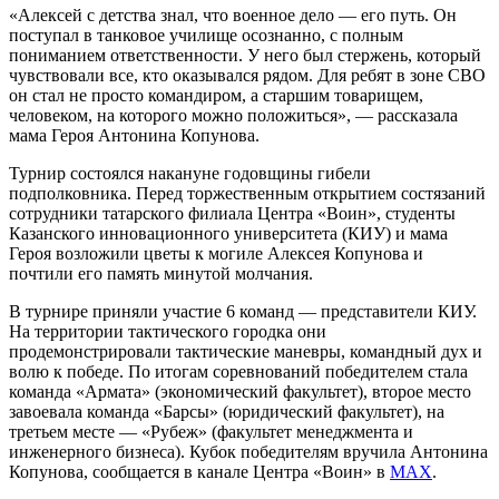
«Алексей с детства знал, что военное дело — его путь. Он
поступал в танковое училище осознанно, с полным
пониманием ответственности. У него был стержень, который
чувствовали все, кто оказывался рядом. Для ребят в зоне СВО
он стал не просто командиром, а старшим товарищем,
человеком, на которого можно положиться», — рассказала
мама Героя Антонина Копунова.
Турнир состоялся накануне годовщины гибели
подполковника. Перед торжественным открытием состязаний
сотрудники татарского филиала Центра «Воин», студенты
Казанского инновационного университета (КИУ) и мама
Героя возложили цветы к могиле Алексея Копунова и
почтили его память минутой молчания.
В турнире приняли участие 6 команд — представители КИУ.
На территории тактического городка они
продемонстрировали тактические маневры, командный дух и
волю к победе. По итогам соревнований победителем стала
команда «Армата» (экономический факультет), второе место
завоевала команда «Барсы» (юридический факультет), на
третьем месте — «Рубеж» (факультет менеджмента и
инженерного бизнеса). Кубок победителям вручила Антонина
Копунова, сообщается в канале Центра «Воин» в
МАХ
.