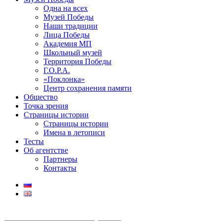
Одна на всех
Музей Победы
Наши традиции
Лица Победы
Академия МП
Школьный музей
Территория Победы
Г.О.Р.А.
«Поклонка»
Центр сохранения памяти
Общество
Точка зрения
Страницы истории
Страницы истории
Имена в летописи
Тесты
Об агентстве
Партнеры
Контакты