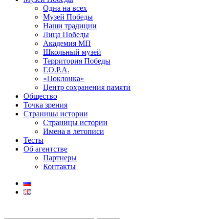
Одна на всех
Музей Победы
Наши традиции
Лица Победы
Академия МП
Школьный музей
Территория Победы
Г.О.Р.А.
«Поклонка»
Центр сохранения памяти
Общество
Точка зрения
Страницы истории
Страницы истории
Имена в летописи
Тесты
Об агентстве
Партнеры
Контакты