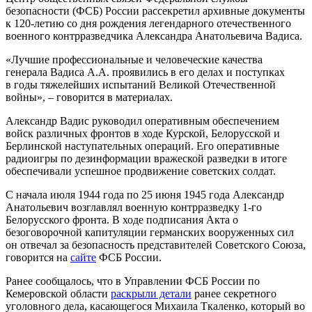
безопасности (ФСБ) России рассекретил архивные документы
к 120-летию со дня рождения легендарного отечественного
военного контрразведчика Александра Анатольевича Вадиса.
«Лучшие профессиональные и человеческие качества
генерала Вадиса А.А. проявились в его делах и поступках
в годы тяжелейших испытаний Великой Отечественной
войны», – говорится в материалах.
Александр Вадис руководил оперативным обеспечением
войск различных фронтов в ходе Курской, Белорусской и
Берлинской наступательных операций. Его оперативные
радиоигры по дезинформации вражеской разведки в итоге
обеспечивали успешное продвижение советских солдат.
С начала июля 1944 года по 25 июня 1945 года Александр
Анатольевич возглавлял военную контрразведку 1-го
Белорусского фронта. В ходе подписания Акта о
безоговорочной капитуляции германских вооруженных сил
он отвечал за безопасность представителей Советского Союза,
говорится на
сайте
ФСБ России.
Ранее сообщалось, что в Управлении ФСБ России по
Кемеровской области
раскрыли детали
ранее секретного
уголовного дела, касающегося Михаила Ткаленко, который во