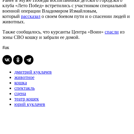
Ранее в Музее Победы воспитанники детского городского
клуба «Лето Побед» встретились с участником специальной
военной операции Владимиром Измайловым,
который
рассказал
о своем боевом пути и о спасении людей и
животных.
Также сообщалось, что курсанты Центра «Воин»
спасли
из
зоны СВО кошку и забрали ее домой.
#ак
дмитрий куклачев
животное
кошка
спектакль
сцена
театр кошек
юрий куклачев