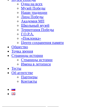
Одна на всех
Музей Победы
Наши традиции
Лица Победы
Академия МП
Школьный музей
Территория Победы
Г.О.Р.А.
«Поклонка»
Центр сохранения памяти
Общество
Точка зрения
Страницы истории
Страницы истории
Имена в летописи
Тесты
Об агентстве
Партнеры
Контакты