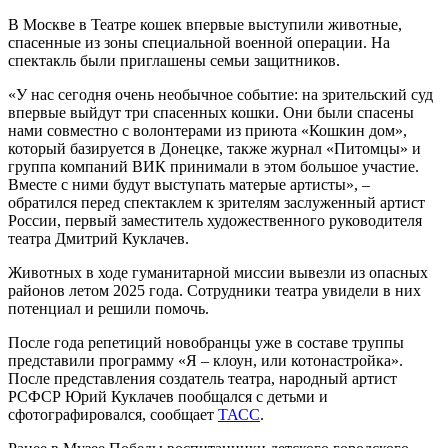
В Москве в Театре кошек впервые выступили животные,
спасенные из зоны специальной военной операции. На
спектакль были приглашены семьи защитников.
«У нас сегодня очень необычное событие: на зрительский суд
впервые выйдут три спасенных кошки. Они были спасены
нами совместно с волонтерами из приюта «Кошкин дом»,
который базируется в Донецке, также журнал «Питомцы» и
группа компаний ВИК принимали в этом большое участие.
Вместе с ними будут выступать матерые артисты», –
обратился перед спектаклем к зрителям заслуженный артист
России, первый заместитель художественного руководителя
театра Дмитрий Куклачев.
Животных в ходе гуманитарной миссии вывезли из опасных
районов летом 2025 года. Сотрудники театра увидели в них
потенциал и решили помочь.
После года репетиций новобранцы уже в составе труппы
представили программу «Я – клоун, или котонастройка».
После представления создатель театра, народный артист
РСФСР Юрий Куклачев пообщался с детьми и
сфотографировался, сообщает
ТАСС
.