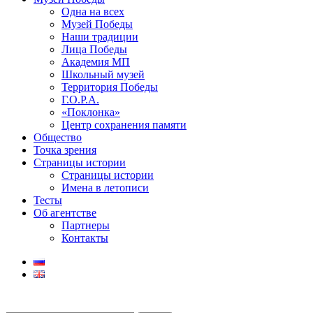
Одна на всех
Музей Победы
Наши традиции
Лица Победы
Академия МП
Школьный музей
Территория Победы
Г.О.Р.А.
«Поклонка»
Центр сохранения памяти
Общество
Точка зрения
Страницы истории
Страницы истории
Имена в летописи
Тесты
Об агентстве
Партнеры
Контакты