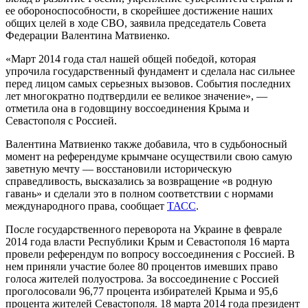
ее обороноспособности, в скорейшее достижение наших
общих целей в ходе СВО, заявила председатель Совета
Федерации Валентина Матвиенко.
«Март 2014 года стал нашей общей победой, которая
упрочила государственный фундамент и сделала нас сильнее
перед лицом самых серьезных вызовов. События последних
лет многократно подтвердили ее великое значение», —
отметила она в годовщину воссоединения Крыма и
Севастополя с Россией.
Валентина Матвиенко также добавила, что в судьбоносный
момент на референдуме крымчане осуществили свою самую
заветную мечту — восстановили историческую
справедливость, высказались за возвращение «в родную
гавань» и сделали это в полном соответствии с нормами
международного права, сообщает
ТАСС
.
После государственного переворота на Украине в феврале
2014 года власти Республики Крым и Севастополя 16 марта
провели референдум по вопросу воссоединения с Россией. В
нем приняли участие более 80 процентов имевших право
голоса жителей полуострова. За воссоединение с Россией
проголосовали 96,77 процента избирателей Крыма и 95,6
процента жителей Севастополя. 18 марта 2014 года президент