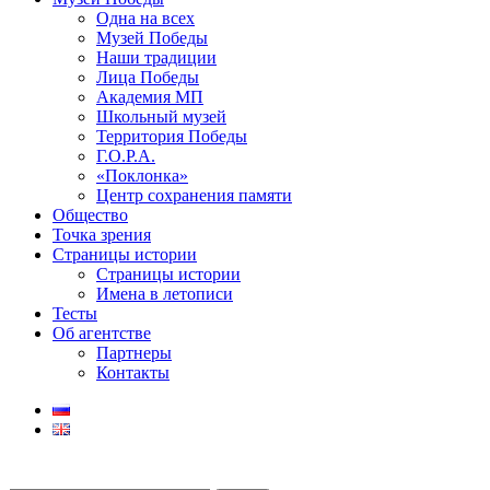
Одна на всех
Музей Победы
Наши традиции
Лица Победы
Академия МП
Школьный музей
Территория Победы
Г.О.Р.А.
«Поклонка»
Центр сохранения памяти
Общество
Точка зрения
Страницы истории
Страницы истории
Имена в летописи
Тесты
Об агентстве
Партнеры
Контакты